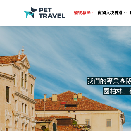
Skip
to
寵物移民
寵物入境香港
content
我們的專業團
國柏林、