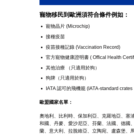
寵物移民到歐洲須符合條件例如：
寵物晶片 (M
icrochip)
接種疫苗
疫苗接種記錄 (
Vaccination Record)
官方寵物健康證明書 ( Offical Health Certifi
其他治療 （只適用於狗）
狗牌（只適用於狗）
IATA 認可的飛機籠 (IATA-standard crates r
歐盟國家名單：
奧地利、比利時、保加利亞、克羅地亞、塞
和國、丹麥、愛沙尼亞、芬蘭、法國、德國
蘭、意大利、拉脫維亞、立陶宛、盧森堡、