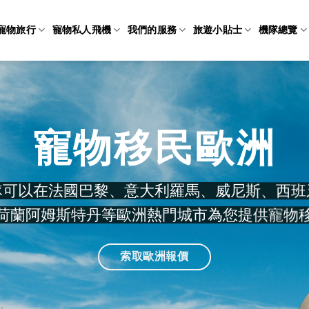
寵物旅行
寵物私人飛機
我們的服務
旅遊小貼士
機隊總覽
寵物移民歐洲
隊可以在法國巴黎、意大利羅馬、威尼斯、西班
荷蘭
阿姆斯特丹
等歐洲熱門城市為您提供寵物
索取歐洲報價