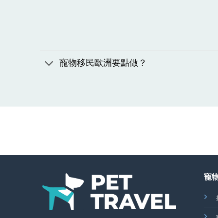
寵物移民歐洲要點做？
寵