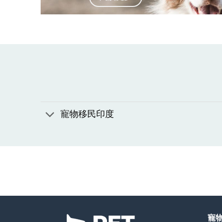
寵物移民印度
寵