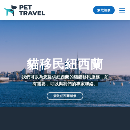
Skip
to
索取報價
content
貓移民紐西蘭
我們可以為您提供紐西蘭的貓貓移民服務，如
有需要，可以與我們的專家聯絡。
索取紐西蘭報價