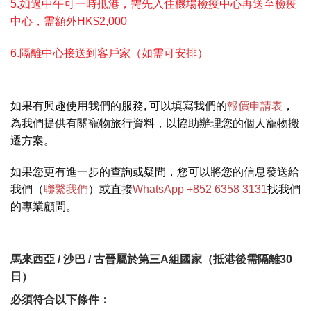
5.如過中午可一時抵港，需先入住機場檢疫中心再送至檢疫
中心，需額外HK$2,000
6.隔離中心接送到客戶家（如需可安排）
如果有興趣使用我們的服務, 可以填寫我們的
報價申請表
，
為我們提供有關寵物旅行資料，以協助辦理您的個人寵物搬
遷方案。
如果您更有進一步的查詢或疑問，您可以將您的信息發送給
我們（
聯繫我們
）或直接
WhatsApp +852 6358 3131
找我們
的專業顧問。
馬來西亞 / 沙巴 / 古晉屬於第三A組國家（抵港後需隔離30
日）
必須符合以下條件：