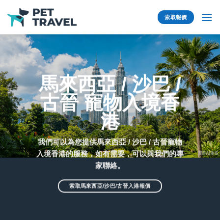
Skip
to
索取報價
content
馬來西亞 / 沙巴 /
古晉 寵物入境香
港
我們可以為您提供馬來西亞 / 沙巴 / 古晉寵物
入境香港的服務，如有需要，可以與我們的專
家聯絡。
索取馬來西亞/沙巴/古晉入港報價