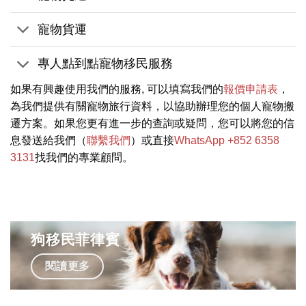
寵物貨運
專人點到點寵物移民服務
如果有興趣使用我們的服務, 可以填寫我們的
報價申請表
，
為我們提供有關寵物旅行資料，以協助辦理您的個人寵物搬
遷方案。如果您更有進一步的查詢或疑問，您可以將您的信
息發送給我們（
聯繫我們
）或直接
WhatsApp +852 6358
3131
找我們的專業顧問。
狗移民菲律賓
閱讀更多