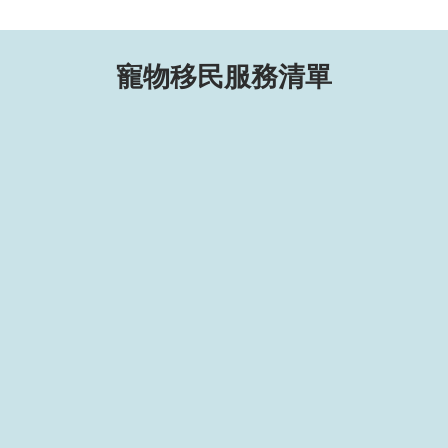
寵物移民服務清單
計劃寵物移民
預訂寵物航班
檢查必要的文件
辦理進出口許可證