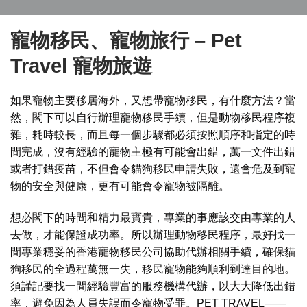
寵物移民、
寵物旅行
–
Pet
Travel
寵物旅遊
如果寵物主要移居海外，又想帶寵物移民，有什麼方法？當
然，閣下可以自行辦理寵物移民手續，但是動物移民程序複
雜，耗時較長，而且每一個步驟都必須按照順序和指定的時
間完成，沒有經驗的寵物主極有可能會出錯，萬一文件出錯
或者打錯疫苗，不但會令貓狗移民申請失敗，還會危及到寵
物的安全與健康，更有可能會令寵物被隔離。
想必閣下的時間和精力最寶貴，專業的事應該交由專業的人
去做，才能保證成功率。所以辦理動物移民程序，最好找一
間專業穩妥的香港寵物移民公司協助代辦相關手續，確保貓
狗移民的全過程萬無一失，移民寵物能夠順利到達目的地。
須謹記要找一間經驗豐富的服務機構代辦，以大大降低出錯
率，避免因為人員失誤而令寵物受罪。PET TRAVEL——