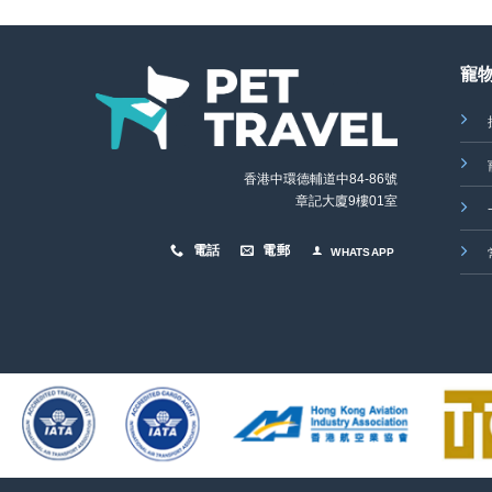
寵
香港中環德輔道中84-86號
章記大廈9樓01室
電話
電郵
WHATSAPP