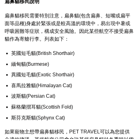
扁鼻貓移民說明
扁鼻貓移民需要特別注意，扁鼻貓(包含扁鼻、短嘴或扁平
面等品種)身處於緊張或是較高溫的環境中，易出現中暑或
呼吸困難等症狀，構成安全風險。因此某些航空不接受扁鼻
貓作為寄艙行李。列表如下：
英國短毛貓(British Shorthair)
緬甸貓(Burmese)
異國短毛貓(Exotic Shorthair)
喜馬拉雅貓(Himalayan Cat)
波斯貓(Persian Cat)
蘇格蘭摺耳貓(Scottish Fold)
斯芬克斯貓(Sphynx Cat)
如果寵物主想帶扁鼻貓移民，PET TRAVEL可以為您提供