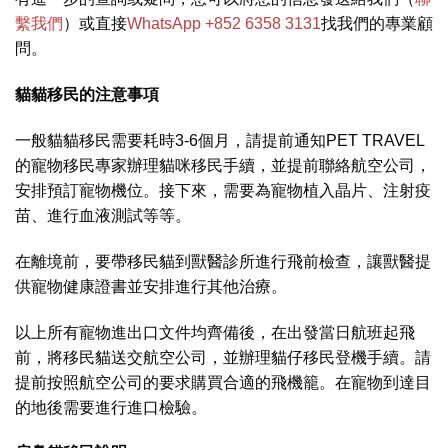
繫我們
）或直接
WhatsApp +852 6358 3131
找我們的專業顧
問。
貓貓
移民的
注意
事項
一般貓貓移民需要耗時3-6個月，請提前通知PET TRAVEL
的寵物移民專家辦理貓咪移民手續，並提前聯絡航空公司，
安排預訂寵物機位。接下來，需要為寵物植入晶片、注射疫
苗、進行血液測試等等。
在離境前，要帶移民貓到獸醫診所進行飛前檢查，讓獸醫提
供寵物健康證書並安排進行其他治療。
以上所有寵物進出口文件均齊備後，在出發當日航班起飛
前，將移民貓送交航空公司，並辦理貓仔移民登機手續。請
提前按照航空公司的要求購買合適的飛機籠。在寵物到達目
的地後需要進行進口檢驗。