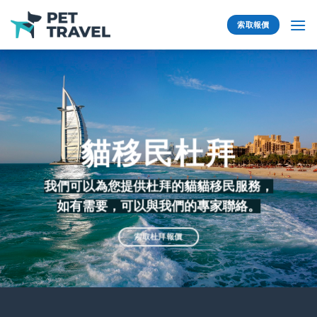
Skip
to
索取報價
content
貓移民杜拜
我們可以為您提供杜拜的貓貓移民服務，
如有需要，可以與我們的專家聯絡。
索取杜拜報價