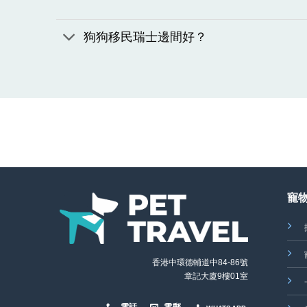
狗狗移民瑞士邊間好？
寵
香港中環德輔道中84-86號
章記大廈9樓01室