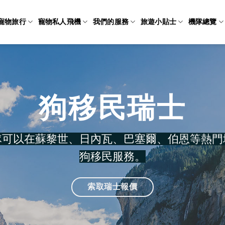
寵物旅行
寵物私人飛機
我們的服務
旅遊小貼士
機隊總覽
狗移民瑞士
隊可以在蘇黎世、日內瓦、巴塞爾、伯恩等熱門
狗移民服務。
索取瑞士報價