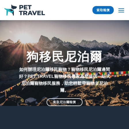
Skip
to
索取報價
content
狗移民尼泊爾
如何辦理尼泊爾移民寵物？寵物移民尼泊爾邊間
好？PET TRAVEL寵物移民專家為您提供一站式
尼泊爾寵物移民服務，助您輕鬆帶寵物去尼泊
爾。
索取尼泊爾報價