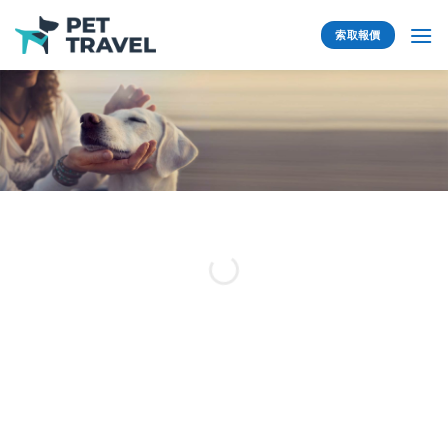
Skip
to
索取報價
content
我們經驗豐富、細心的專
業團隊致力於確保客人愛
寵有一個安全，舒適旅
途。