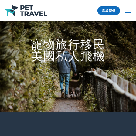
Skip
to
索取報價
content
寵物旅行移民
美國私人飛機