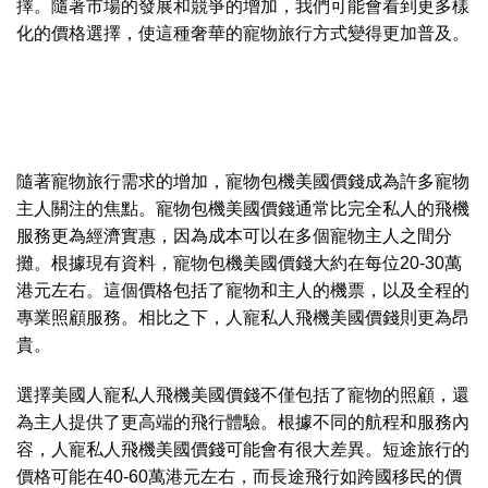
擇。隨著市場的發展和競爭的增加，我們可能會看到更多樣
化的價格選擇，使這種奢華的寵物旅行方式變得更加普及。
隨著寵物旅行需求的增加，寵物包機
美國
價錢成為許多寵物
主人關注的焦點。寵物包機
美國
價錢通常比完全私人的飛機
服務更為經濟實惠，因為成本可以在多個寵物主人之間分
攤。根據現有資料，寵物包機
美國
價錢大約在每位20-30萬
港元左右。這個價格包括了寵物和主人的機票，以及全程的
專業照顧服務。相比之下，人寵私人飛機
美國
價錢則更為昂
貴。
選擇
美國
人寵私人飛機
美國
價錢不僅包括了寵物的照顧，還
為主人提供了更高端的飛行體驗。根據不同的航程和服務內
容，人寵私人飛機
美國
價錢可能會有很大差異。短途旅行的
價格可能在40-60萬港元左右，而長途飛行如跨國移民的價