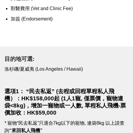
獸醫費用 (Vet and Clinic Fee)
加簽 (Endorsement)
目的地可選:
洛杉磯/夏威夷 (Los Angeles / Hawaii)
選項1： “民去私返” (
去程或回程單程私人飛
機
）：HK$158,000起
(1人1寵, 僅票價，寵物連
袋<8kg)，
增加一寵物或一人數, 單程私人飛機-票
價加收：HK$59,000
* 寵物“民去私返”只適合7kg以下的寵物, 連袋8kg 以上請查
詢
“來回私人飛機”