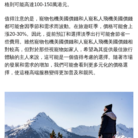
格則可能高達100-150萬港元。
值得注意的是，寵物包機
美國
價錢和人寵私人飛機
美國
價錢
都可能會因季節和需求而波動。在旅遊旺季，價格可能會上
漲20-30%。因此，提前預訂和選擇淡季出行可能會節省一
些費用。雖然寵物包機
美國
價錢和人寵私人飛機
美國
價錢相
對較高，但對於那些視寵物如家人，希望為其提供最佳旅行
體驗的主人來說，這可能是一個值得考慮的選擇。隨著市場
的發展和需求的增加，我們可能會看到更多元化的價格選
擇，使這種高端服務變得更加普及和親民。