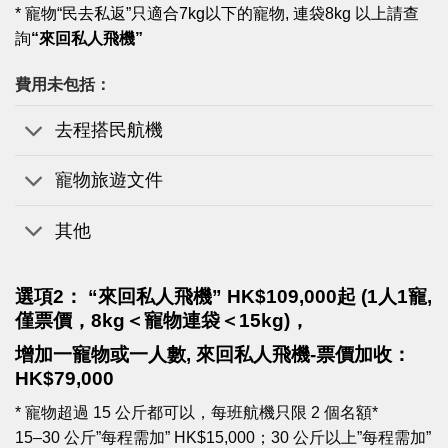
* 寵物“民去私返”只適合7kg以下的寵物, 連袋8kg 以上請查
詢
“來回私人飛機”
費用未包括：
去程搭民航機
寵物旅遊文件
其他
選項2： “來回私人飛機” HK$109,000起
(
1人1寵,
僅票價，
8kg＜
寵物連袋＜15kg)，
增加一寵物或一人數, 來回私人飛機-票價加收：
HK$79,000
* 寵物超過 15 公斤都可以，每班航機只限 2 個名額*
15–30 公斤”每程需加” HK$15,000；30 公斤以上”每程需加”