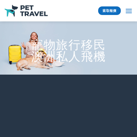
Skip
to
索取報價
content
寵物旅行移民
澳洲私人飛機