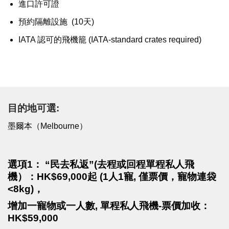
進口許可證
預約隔離設施 (10天)
IATA 認可的飛機籠 (IATA-standard crates required)
目的地可選:
墨爾本（Melbourne）
選項1： “民去私返”(
去程或回程單程私人飛
機
）：HK$69,000起
(1人1寵, 僅票價，寵物連袋
<8kg)，
增加一寵物或一人數, 單程私人飛機-票價加收：
HK$59,000