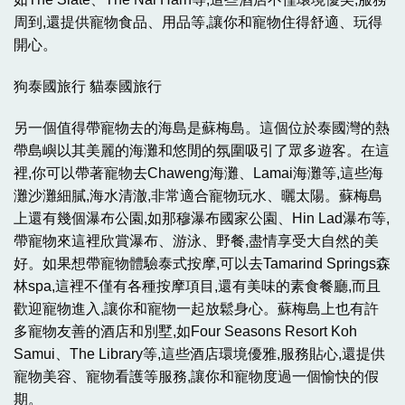
周到,還提供寵物食品、用品等,讓你和寵物住得舒適、玩得
開心。
狗泰國旅行 貓泰國旅行
另一個值得帶寵物去的海島是蘇梅島。這個位於泰國灣的熱
帶島嶼以其美麗的海灘和悠閒的氛圍吸引了眾多遊客。在這
裡,你可以帶著寵物去Chaweng海灘、Lamai海灘等,這些海
灘沙灘細膩,海水清澈,非常適合寵物玩水、曬太陽。蘇梅島
上還有幾個瀑布公園,如那穆瀑布國家公園、Hin Lad瀑布等,
帶寵物來這裡欣賞瀑布、游泳、野餐,盡情享受大自然的美
好。如果想帶寵物體驗泰式按摩,可以去Tamarind Springs森
林spa,這裡不僅有各種按摩項目,還有美味的素食餐廳,而且
歡迎寵物進入,讓你和寵物一起放鬆身心。蘇梅島上也有許
多寵物友善的酒店和別墅,如Four Seasons Resort Koh
Samui、The Library等,這些酒店環境優雅,服務貼心,還提供
寵物美容、寵物看護等服務,讓你和寵物度過一個愉快的假
期。