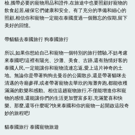
檢,攜帶必要的寵物用品和證件,在旅途中也要照顧好寵物的
飲食起居,確保它們健康和安全。有了充分的準備和細心的
照顧,相信你和寵物一定能在泰國度過一個難忘的假期,留下
美好的回憶。
帶貓貓去泰國旅行 狗泰國旅行
所以,如果你想給自己和寵物一個特別的旅行體驗,不妨考慮
來泰國吧!這裡有陽光、沙灘、美食、古跡,還有熱情好客的
泰國人民,一定能讓你和寵物流連忘返,愛上這片神奇的土
地。無論你是帶著狗狗去曼谷的公園散步,還是帶著貓咪去
清邁的寺廟參禪,或者帶著寵物去華欣的海灘奔跑,都能收穫
滿滿的歡樂和感動。相信這趟寵物旅行,不僅能增進你和寵
物的感情,還能讓你們的生活更加豐富多彩,充滿驚喜和快
樂。那麼,還等什麼呢?快來泰國和你的寵物一起開啟這段奇
妙的旅程吧!
貓泰國旅行 泰國寵物旅遊