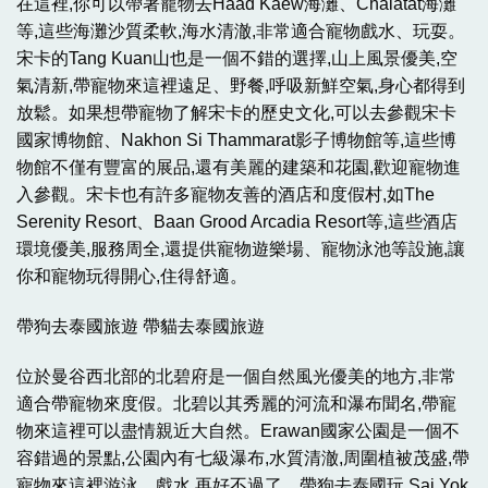
在這裡,你可以帶著寵物去Haad Kaew海灘、Chalatat海灘
等,這些海灘沙質柔軟,海水清澈,非常適合寵物戲水、玩耍。
宋卡的Tang Kuan山也是一個不錯的選擇,山上風景優美,空
氣清新,帶寵物來這裡遠足、野餐,呼吸新鮮空氣,身心都得到
放鬆。如果想帶寵物了解宋卡的歷史文化,可以去參觀宋卡
國家博物館、Nakhon Si Thammarat影子博物館等,這些博
物館不僅有豐富的展品,還有美麗的建築和花園,歡迎寵物進
入參觀。宋卡也有許多寵物友善的酒店和度假村,如The
Serenity Resort、Baan Grood Arcadia Resort等,這些酒店
環境優美,服務周全,還提供寵物遊樂場、寵物泳池等設施,讓
你和寵物玩得開心,住得舒適。
帶狗去泰國旅遊 帶貓去泰國旅遊
位於曼谷西北部的北碧府是一個自然風光優美的地方,非常
適合帶寵物來度假。北碧以其秀麗的河流和瀑布聞名,帶寵
物來這裡可以盡情親近大自然。Erawan國家公園是一個不
容錯過的景點,公園內有七級瀑布,水質清澈,周圍植被茂盛,帶
寵物來這裡游泳、戲水,再好不過了。帶狗去泰國玩,Sai Yok