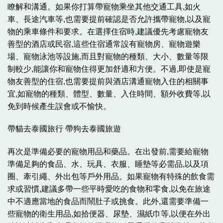
瞭解和溝通。如果你打算帶寵物乘坐其他交通工具,如火
車、長途汽車等,也需要提前確認是否允許攜帶寵物,以及寵
物的乘車條件和要求。在選擇住宿時,建議優先考慮寵物友
善型的酒店或民宿,這些住宿通常設有寵物房、寵物遊樂
場、寵物泳池等設施,而且對寵物的種類、大小、數量等限
制較少,能讓你和寵物住得更加舒適和方便。不過,即使是寵
物友善型的住宿,也需要提前與酒店溝通寵物入住的相關事
宜,如寵物的種類、體型、數量、入住時間、額外收費等,以
免到時候產生誤會或不愉快。
帶貓去泰國旅行 帶狗去泰國旅遊
再次是準備必要的寵物用品和藥品。在出發前,需要給寵物
準備足夠的食品、水、玩具、衣服、睡墊等必需品,以及項
圈、牽引繩、外出包等戶外用品。如果寵物有特殊的飲食需
求或習慣,建議多帶一些平時愛吃的食物和零食,以免在旅途
中不適應當地的食品而鬧肚子或挑食。此外,還需要準備一
些寵物的衛生用品,如拾便器、尿墊、濕紙巾等,以便在外出