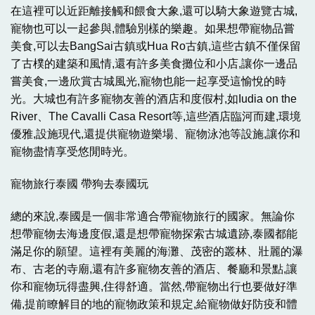
在這裡可以近距離接觸和餵食大象,還可以騎大象遊覽古城,
寵物也可以一起參與,體驗別樣的樂趣。如果想帶寵物品嘗
美食,可以去BangSai古鎮或Hua Ro古鎮,這些古鎮不僅保留
了古樸的建築和風情,還有許多美食攤位和小店,讓你一邊品
嘗美食,一邊欣賞古城風光,寵物也能一起享受這愉悅的時
光。大城也有許多寵物友善的酒店和度假村,如Iudia on the
River、The Cavalli Casa Resort等,這些酒店臨河而建,環境
優雅,設施現代,還提供寵物遊樂場、寵物泳池等設施,讓你和
寵物盡情享受悠閒時光。
寵物旅行泰國 帶狗去泰國玩
總的來說,泰國是一個非常適合帶寵物旅行的國家。無論你
想帶寵物去海邊度假,還是想帶寵物探索古城遺跡,泰國都能
滿足你的願望。這裡有美麗的海灘、茂密的叢林、壯麗的瀑
布、古老的寺廟,還有許多寵物友善的酒店、餐廳和景點,讓
你和寵物玩得盡興,住得舒適。當然,帶寵物出行也要做好準
備,提前瞭解目的地的寵物政策和規定,給寵物做好防疫和體