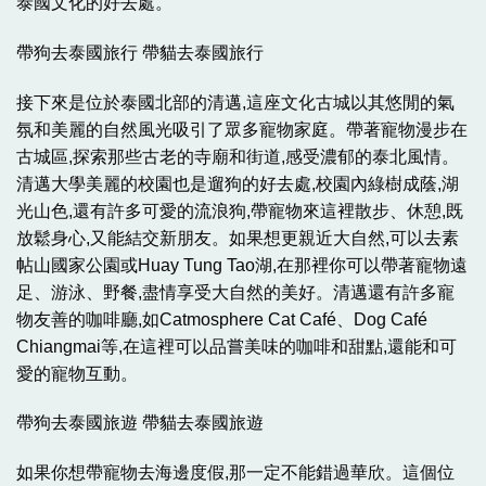
泰國文化的好去處。
帶狗去泰國旅行 帶貓去泰國旅行
接下來是位於泰國北部的清邁,這座文化古城以其悠閒的氣
氛和美麗的自然風光吸引了眾多寵物家庭。帶著寵物漫步在
古城區,探索那些古老的寺廟和街道,感受濃郁的泰北風情。
清邁大學美麗的校園也是遛狗的好去處,校園內綠樹成蔭,湖
光山色,還有許多可愛的流浪狗,帶寵物來這裡散步、休憩,既
放鬆身心,又能結交新朋友。如果想更親近大自然,可以去素
帖山國家公園或Huay Tung Tao湖,在那裡你可以帶著寵物遠
足、游泳、野餐,盡情享受大自然的美好。清邁還有許多寵
物友善的咖啡廳,如Catmosphere Cat Café、Dog Café
Chiangmai等,在這裡可以品嘗美味的咖啡和甜點,還能和可
愛的寵物互動。
帶狗去泰國旅遊 帶貓去泰國旅遊
如果你想帶寵物去海邊度假,那一定不能錯過華欣。這個位