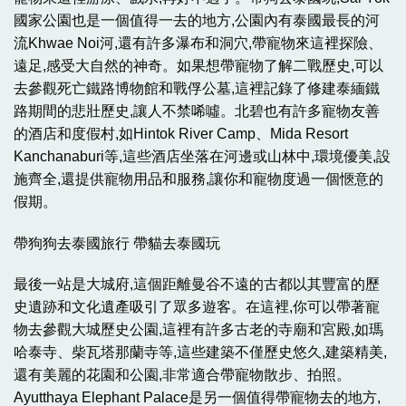
國家公園也是一個值得一去的地方,公園內有泰國最長的河
流Khwae Noi河,還有許多瀑布和洞穴,帶寵物來這裡探險、
遠足,感受大自然的神奇。如果想帶寵物了解二戰歷史,可以
去參觀死亡鐵路博物館和戰俘公墓,這裡記錄了修建泰緬鐵
路期間的悲壯歷史,讓人不禁唏噓。北碧也有許多寵物友善
的酒店和度假村,如Hintok River Camp、Mida Resort
Kanchanaburi等,這些酒店坐落在河邊或山林中,環境優美,設
施齊全,還提供寵物用品和服務,讓你和寵物度過一個愜意的
假期。
帶狗狗去泰國旅行 帶貓去泰國玩
最後一站是大城府,這個距離曼谷不遠的古都以其豐富的歷
史遺跡和文化遺產吸引了眾多遊客。在這裡,你可以帶著寵
物去參觀大城歷史公園,這裡有許多古老的寺廟和宮殿,如瑪
哈泰寺、柴瓦塔那蘭寺等,這些建築不僅歷史悠久,建築精美,
還有美麗的花園和公園,非常適合帶寵物散步、拍照。
Ayutthaya Elephant Palace是另一個值得帶寵物去的地方,