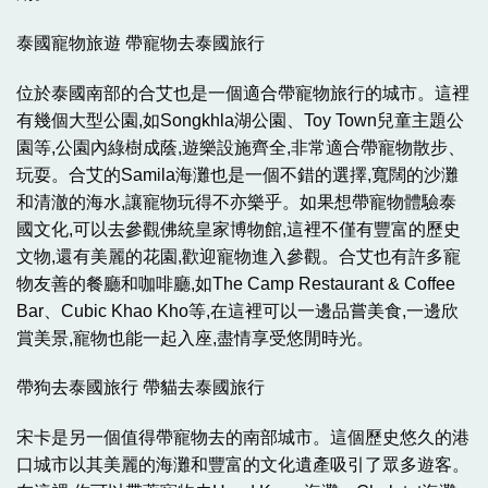
泰國寵物旅遊 帶寵物去泰國旅行
位於泰國南部的合艾也是一個適合帶寵物旅行的城市。這裡
有幾個大型公園,如Songkhla湖公園、Toy Town兒童主題公
園等,公園內綠樹成蔭,遊樂設施齊全,非常適合帶寵物散步、
玩耍。合艾的Samila海灘也是一個不錯的選擇,寬闊的沙灘
和清澈的海水,讓寵物玩得不亦樂乎。如果想帶寵物體驗泰
國文化,可以去參觀佛統皇家博物館,這裡不僅有豐富的歷史
文物,還有美麗的花園,歡迎寵物進入參觀。合艾也有許多寵
物友善的餐廳和咖啡廳,如The Camp Restaurant & Coffee
Bar、Cubic Khao Kho等,在這裡可以一邊品嘗美食,一邊欣
賞美景,寵物也能一起入座,盡情享受悠閒時光。
帶狗去泰國旅行 帶貓去泰國旅行
宋卡是另一個值得帶寵物去的南部城市。這個歷史悠久的港
口城市以其美麗的海灘和豐富的文化遺產吸引了眾多遊客。