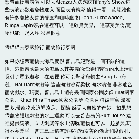
想帶寵物看表演,可以去Alcazar人妖秀或Tiffany’s Show,這
些表演都歡迎寵物進入,而且表演精彩,值得一看。芭堤雅也
有許多寵物友善的餐廳和咖啡廳,如Baan Sukhawadee、
Rimpa Lapin等,在這裡可以一邊欣賞美景,一邊享受美食,寵
物也能一起入座,很是愜意。
帶貓貓去泰國旅行 寵物旅行泰國
如果你想帶寵物去海島度假,普吉島絕對是一個不錯的選
擇。這個泰國最大的海島以其美麗的海灘和豐富的水上活動
吸引了眾多遊客。在這裡,你可以帶著寵物去Bang Tao海
灘、Nai Harn海灘等,這些海灘沙質柔軟,海水清澈,非常適合
寵物戲水、玩耍。普吉島上還有幾個國家公園,如Sirinat國家
公園、Khao Phra Thaeo國家公園等,公園內植被豐富,瀑布
眾多,帶寵物來這裡遠足、探險,感受大自然的奇妙。如果想
帶寵物體驗刺激的水上運動,可以去普吉島的Surf House,這
裡提供衝浪、立式划槳等水上活動,寵物也可以一起參與,玩
得不亦樂乎。普吉島上還有許多寵物友善的酒店和度假村,
如The Slate、The Nai Harn等,這些酒店不僅環境優美,服務