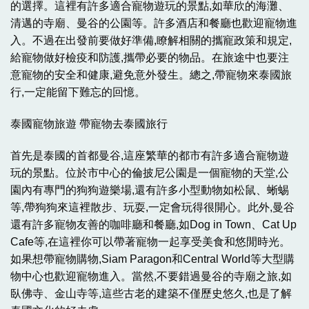
的選擇。這裡有許多適合寵物遊玩的景點,如華欣的海灘、
清邁的寺廟、曼谷的公園等。許多酒店和餐廳也歡迎寵物進
入。不過在出發前要做好準備,瞭解相關的攜寵政策和規定,
給寵物做好檢疫和防護,攜帶必要的物品。在旅途中也要注
意寵物的安全和健康,避免意外發生。總之,帶寵物來泰國旅
行,一定能留下難忘的回憶。
泰國寵物旅遊 帶寵物去泰國旅行
首先是泰國的首都曼谷,這座繁華的都市有許多適合寵物遊
玩的景點。位於市中心的倫披尼公園是一個寵物的天堂,公
園內有專門的狗狗遊樂場,還有許多小型動物如松鼠、蜥蜴
等,帶狗狗來這裡散步、玩耍,一定會玩得很開心。此外,曼谷
還有許多寵物友善的咖啡廳和餐廳,如Dog in Town、Cat Up
Cafe等,在這裡你可以帶著寵物一起享受美食和悠閒時光。
如果想帶寵物購物,Siam Paragon和Central World等大型購
物中心也歡迎寵物進入。當然,不要錯過曼谷的寺廟之旅,如
臥佛寺、金山寺等,這些古老的建築不僅歷史悠久,也是了解