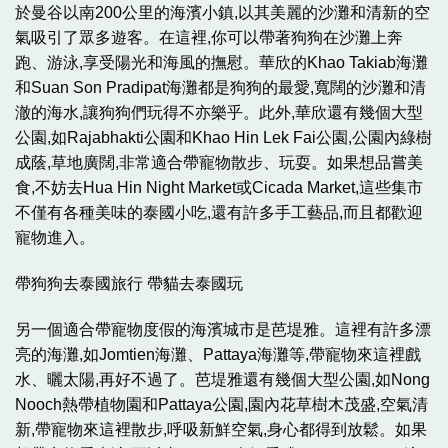
於曼谷以南200公里的海濱小鎮,以其美麗的沙灘和清新的空
氣吸引了眾多遊客。在這裡,你可以帶著狗狗在沙灘上奔
跑、游泳,享受陽光和海風的撫慰。華欣的Khao Takiab海灘
和Suan Son Pradipat海灘都是狗狗的最愛,寬闊的沙灘和清
澈的海水,讓狗狗們玩得不亦樂乎。此外,華欣還有幾個大型
公園,如Rajabhakti公園和Khao Hin Lek Fai公園,公園內綠樹
成蔭,草地廣闊,非常適合帶寵物散步、玩耍。如果想品嘗美
食,不妨去Hua Hin Night Market或Cicada Market,這些集市
不僅有各種美味的泰國小吃,還有許多手工藝品,而且都歡迎
寵物進入。
帶狗狗去泰國旅行 帶貓去泰國玩
另一個適合帶寵物度假的海濱城市是芭堤雅。這裡有許多漂
亮的海灘,如Jomtien海灘、Pattaya海灘等,帶寵物來這裡戲
水、曬太陽,再好不過了。芭堤雅還有幾個大型公園,如Nong
Nooch熱帶植物園和Pattaya公園,園內花草樹木茂盛,空氣清
新,帶寵物來這裡散步,呼吸新鮮空氣,身心都得到放鬆。如果