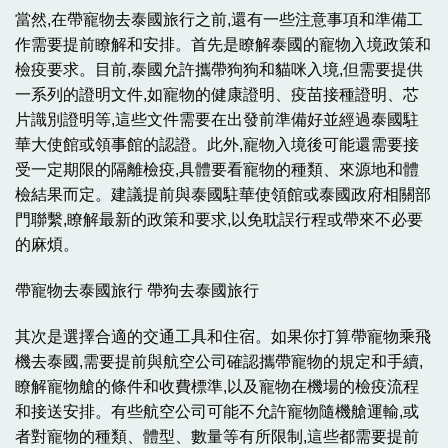
當然,在帶寵物去泰國旅行之前,還有一些注意事項和準備工
作需要提前瞭解和安排。首先是瞭解泰國的寵物入境政策和
檢疫要求。目前,泰國允許攜帶狗狗和貓咪入境,但需要提供
一系列的證明文件,如寵物的健康證明、疫苗接種證明、芯
片識別證明等,這些文件需要在出發前準備好並經過泰國駐
華大使館或領事館的認證。此外,寵物入境後可能還需要接
受一定期限的隔離檢疫,具體要看寵物的種類、來源地和體
檢結果而定。建議提前與泰國駐華使領館或泰國政府相關部
門聯繫,瞭解最新的政策和要求,以免耽誤行程或帶來不必要
的麻煩。
帶寵物去泰國旅行 帶狗去泰國旅行
其次是選擇合適的交通工具和住宿。如果你打算帶寵物乘飛
機去泰國,需要提前與航空公司確認攜帶寵物的規定和手續,
瞭解寵物艙的條件和收費標準,以及寵物在機場的檢疫流程
和接送安排。有些航空公司可能不允許寵物隨機艙運輸,或
者對寵物的種類、體型、數量等有所限制,這些都需要提前