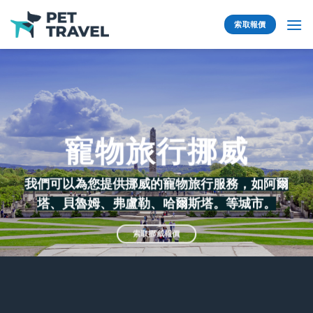
Skip
to
索取報價
content
寵物旅行挪威
我們可以為您提供挪威的寵物旅行服務，如阿爾
塔、
貝魯姆
、
弗盧勒
、
哈爾斯塔
。等城市。
索取挪威報價