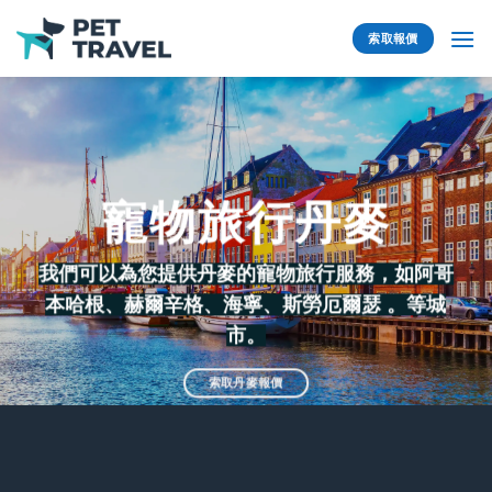
Skip
to
索取報價
content
寵物旅行丹麥
我們可以為您提供丹麥的寵物旅行服務，如阿哥
本哈根、
赫爾辛格
、
海寧
、
斯勞厄爾瑟
。等城
市。
索取丹麥報價