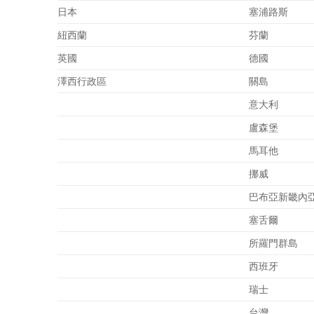
日本
塞浦路斯
紐西蘭
芬蘭
英國
德國
澤西行政區
關島
意大利
盧森堡
馬耳他
挪威
巴布亞新畿內
塞舌爾
所羅門群島
西班牙
瑞士
台灣