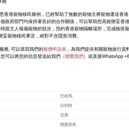
事務
香港寵物移民條例，已經幫助了無數的寵物主將寵物運送香港
各個政府部門均保持著良好的合作關係，可以幫助您高效辦妥香
隨時跟主人報備寵物的狀況，預約香港寵物隔離場所，完成檢疫
，為您辦妥寵物移民事宜，絕對不含隱形消費。
務, 可以填寫我們的
報價申請表
，為我們提供有關寵物旅行資
，您可以將您的信息發送給我們
（聯繫我們）
或直接WhatsApp +
巴哈馬
比利時
汶萊
開曼群島