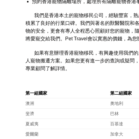
預約香港寵物隔離場所，處理所有隔離寵物香港
我們是香港本土的寵物移民公司，經驗豐富，熟悉
積累了良好的行業口碑。我們與著名的獸醫醫院和
物的安全，更會有專人全程悉心照顧好您的寵物，
將愛寵交給我們。Pet Travel會以實惠的價錢
如果有意辦理香港寵物移民，有興趣使用我們的服
人寵物搬遷方案。如果您更有進一步的查詢或疑問
專業顧問了解詳情。
第一組國家
第二組國家
澳洲
奧地利
斐濟
巴林
夏威夷
百慕達
愛爾蘭
加拿大