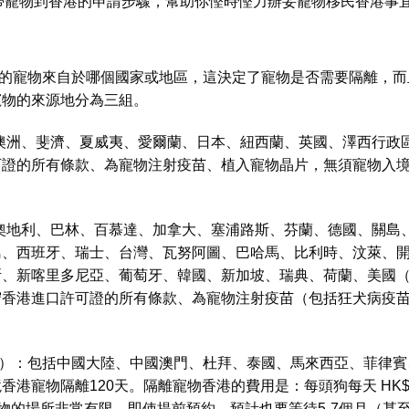
紹攜帶寵物到香港的申請步驟，幫助你慳時慳力辦妥寵物移民香港事
寵物來自於哪個國家或地區，這決定了寵物是否需要隔離，而
寵物的來源地分為三組。
洲、斐濟、夏威夷、愛爾蘭、日本、紐西蘭、英國、澤西行政
可證的所有條款、為寵物注射疫苗、植入寵物晶片，無須寵物入
地利、巴林、百慕達、加拿大、塞浦路斯、芬蘭、德國、關島
島、西班牙、瑞士、台灣、瓦努阿圖、巴哈馬、比利時、汶萊、
斯、新喀里多尼亞、葡萄牙、韓國、新加坡、瑞典、荷蘭、美國
守香港進口許可證的所有條款、為寵物注射疫苗（包括狂犬病疫
：包括中國大陸、中國澳門、杜拜、泰國、馬來西亞、菲律賓
物隔離120天。隔離寵物香港的費用是：每頭狗每天 HK$90.0
港檢疫寵物的場所非常有限，即使提前預約，預計也要等待5-7個月（