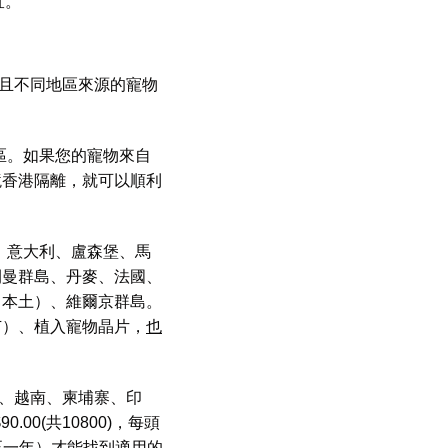
宜。
且不同地區來源的寵物
區。如果您的寵物來自
境香港隔離，就可以順利
、意大利、盧森堡、馬
開曼群島、丹麥、法國、
（本土）、維爾京群島。
苗）、植入寵物晶片，
也
、越南、柬埔寨、印
0(共10800)，每頭
甚至一年）才能找到適用的