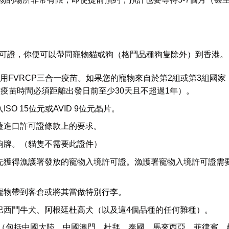
證，你便可以帶同寵物貓或狗（格鬥品種狗隻除外）到香港。
苗/貓用FVRCP三合一疫苗。如果您的寵物來自於第2組或第3組國
n）（注射疫苗時間必須距離出發日前至少30天且不超過1年）。
 15位元或AVID 9位元晶片。
蓋進口許可證條款上的要求。
狗牌。（貓隻不需要此證件）
先獲得漁護署發放的寵物入境許可證。漁護署寵物入境許可證需
寵物帶到客倉或將其當做特別行李。
巴西鬥牛犬、阿根廷杜高犬（以及這4個品種的任何雜種）。
區（包括中國大陸、中國澳門、杜拜、泰國、馬來西亞、菲律賓、