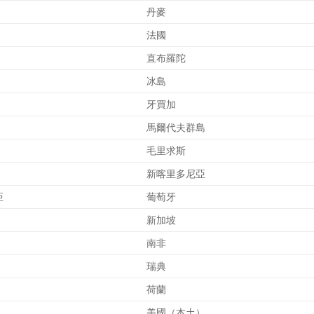
丹麥
法國
直布羅陀
冰島
牙買加
馬爾代夫群島
毛里求斯
新喀里多尼亞
亞
葡萄牙
新加坡
南非
瑞典
荷蘭
美國（本土）