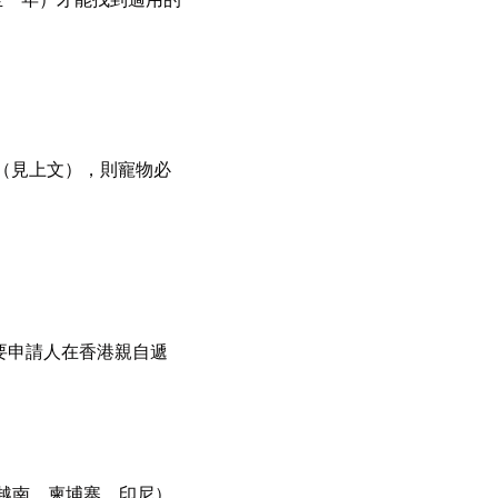
家（見上文），則寵物必
要申請人在香港親自遞
越南、柬埔寨、印尼）